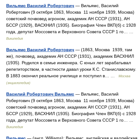
Вильямс Василий Робертович
— Вильямс, Василий
Робертович (9 октября 1863, Москва 11 ноября 1939, Москва)
советский почвовед агроном, академик АН СССР (1931), АН
БССР (1929), ВАСХНИЛ (1935). Биография Член ВКП(б) с 1928
года, депутат Моссовета и Верховного Совета СССР 1 го… …
Википедия
Вильямс Василий Робертович
— (1863, Москва 1939, там
же), почвовед, академик АН СССР (1931), академик ВАСХНИЛ
(1935). Родился в семье инженера. С юных лет зарабатывал
репетиторством, в частности давал уроки К.С. Станиславскому.
В 1883 окончил реальное училище и поступил в… …
Москва
(энциклопедия)
Василий Робертович Вильямс
— Вильямс, Василий
Робертович (9 октября 1863, Москва 11 ноября 1939, Москва)
советский почвовед агроном, академик АН СССР (1931), АН
БССР (1929), ВАСХНИЛ (1935). Биография Член ВКП(б) с 1928
года, депутат Моссовета и Верховного Совета СССР 1 го… …
Википедия
Вильямс
— (англ. Williams): Вильямс английская и валлийская