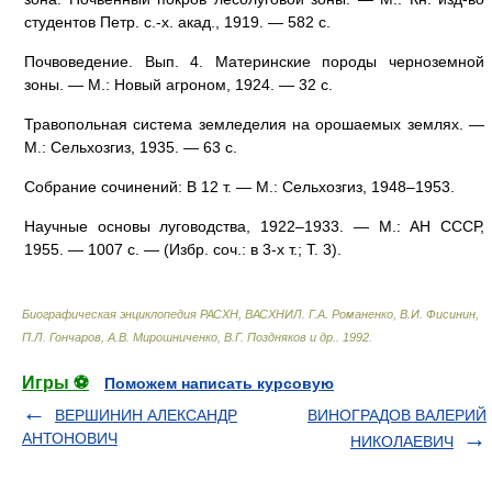
студентов Петр. с.-х. акад., 1919. — 582 с.
Почвоведение. Вып. 4. Материнские породы черноземной
зоны. — М.: Новый агроном, 1924. — 32 с.
Травопольная система земледелия на орошаемых землях. —
М.: Сельхозгиз, 1935. — 63 с.
Собрание сочинений: В 12 т. — М.: Сельхозгиз, 1948–1953.
Научные основы луговодства, 1922–1933. — М.: АН СССР,
1955. — 1007 с. — (Избр. соч.: в 3-х т.; Т. 3).
Биографическая энциклопедия РАСХН, ВАСХНИЛ
.
Г.А. Романенко, В.И. Фисинин,
П.Л. Гончаров, А.В. Мирошниченко, В.Г. Поздняков и др.
.
1992
.
Игры ⚽
Поможем написать курсовую
ВЕРШИНИН АЛЕКСАНДР
ВИНОГРАДОВ ВАЛЕРИЙ
АНТОНОВИЧ
НИКОЛАЕВИЧ